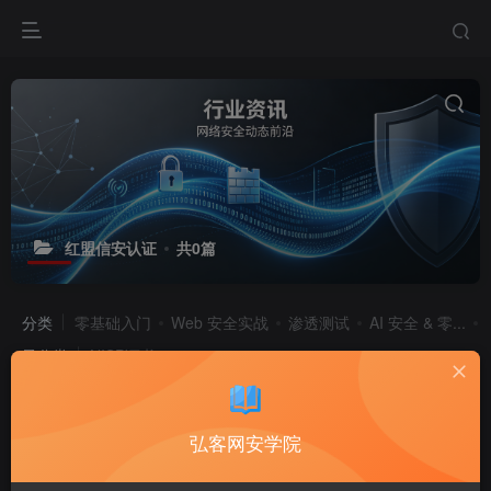
红盟信安认证
共0篇
分类
零基础入门
Web 安全实战
渗透测试
AI 安全 & 零...
子分类
NISP证书
标签
火爆招生
职业培训
专业认证
排序
更新
浏览
点赞
评论
售价
销量
弘客网安学院