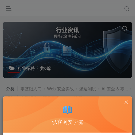
行业招聘
共0篇
分类
零基础入门
Web 安全实战
渗透测试
AI 安全 & 零...
标签
火爆招生
职业培训
专业认证
排序
更新
浏览
点赞
评论
售价
销量
弘客网安学院