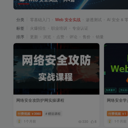
分类
零基础入门
Web 安全实战
渗透测试
AI 安全 & 零.
标签
火爆招生
职业培训
专业认证
排序
更新
浏览
点赞
评论
售价
销量
网络安全攻防护网实操课程
网络安全学
付费视频
3980
# 赠送课程
付费视频
1
￥
￥
1个月前
1个月前
330
8