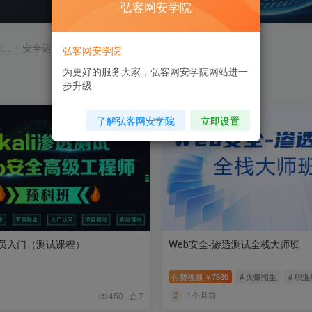
弘客网安学院
..
安全运维 & ...
考试&认证
弘客网安学院
为更好的服务大家，弘客网安学院网站进一
步升级
了解弘客网安学院
立即设置
员入门（测试课程）
Web安全-渗透测试全栈大师班
付费视频
7980
# 火爆招生
# 职
￥
1个月前
450
7