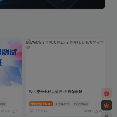
Web安全全栈大师班+至尊领航班
业培训
付费视频
8980
# 火爆招生
# 职业培训
￥
1个月前
260
15
395
13