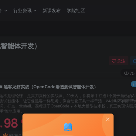
介
行业资讯
新课发布
学院社区
测试智能体开发）
关注
75
已
AI黑客龙虾实战（OpenCode渗透测试智能体开发）
这不是理论课，是真刀真枪的实战课。20天内，你将亲手打造1个属于自己的A
测试智能体，让它像黑客一样思考，像自动化工具一样干活，24小时不间断帮
洞、打点、拿shell。课程基于OpenCode + 本地大模型技术栈，真正实现"AI黑
手"落地应用。
98
限时特惠
128
￥
￥
88
68
VIP黄金学习卡
￥
SVIP至尊黑卡
￥