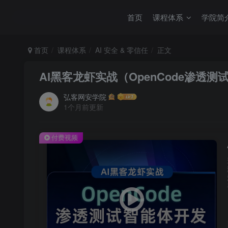
首页
课程体系
学院简
首页
课程体系
AI 安全 & 零信任
正文
AI黑客龙虾实战（OpenCode渗透
弘客网安学院
1个月前更新
付费视频