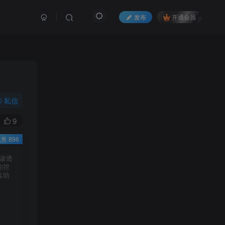
发布
开通会员
私信
9
售 896
I渗透
你挖
客助