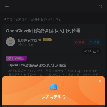
首页
课程体系
AI 安全 & 零信任
正文
OpenClaw全能实战课程-从入门到精通
弘客网安学院
关注
私信
1个月前发布
81
8
付费视频
OpenClaw全能实战课程-从入门到精通
本课程是系列入门第一课，从零开始带你完整掌握OpenClaw的安
装配置与全场景应用，无论你是网络安全从业者还是自动化工具爱
好者，都能快速构建"一个大脑，多个触手"的高效工作模式。
98
限时特惠
128
￥
￥
弘客网安学院
88
68
VIP黄金学习卡
￥
SVIP至尊黑卡
￥