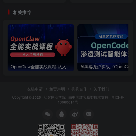
体开发）
相关推荐
OpenClaw全能实战课程-从入门到精通
AI黑客龙
友链申请
免责声明
机构合作
关于我们
Copyright © 2025 ·
弘客网安学院
· 由
中国红客联盟
技术支持 ·
粤ICP备
13060014号