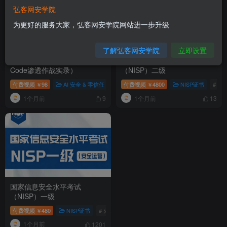
弘客网安学院
为更好的服务大家，弘客网安学院网站进一步升级
了解弘客网安学院
立即设置
AI黑客万能工具箱（Claude
国家信息安全水平考试
Code渗透作战实录）
（NISP）二级
付费视频
98
AI 安全 & 零信任
# AI黑客工具箱
付费视频
4800
# Claude Code
NISP证书
# 火
￥
￥
1个月前
1个月前
9
13
国家信息安全水平考试
（NISP）一级
付费视频
480
NISP证书
# 火爆招生
# 专业认证
￥
1个月前
1201