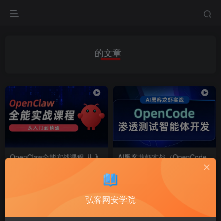
的文章
OpenClaw全能实战课程-从入
AI黑客龙虾实战（OpenCode
门到精通
渗透测试智能体开发）
付费视频
98
AI 安全 & 零信任
付费视频
98
AI 安全 & 零信任
￥
￥
1个月前
1个月前
8
9
弘客网安学院